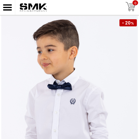
0
- 20
%