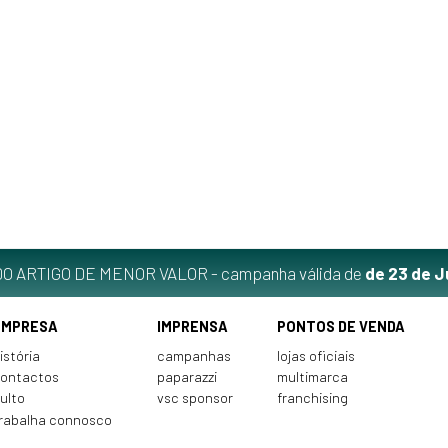
O ARTIGO DE MENOR VALOR - campanha válida de
de 23 de J
EMPRESA
IMPRENSA
PONTOS DE VENDA
istória
campanhas
lojas oficiais
ontactos
paparazzi
multimarca
ulto
vsc sponsor
franchising
rabalha connosco