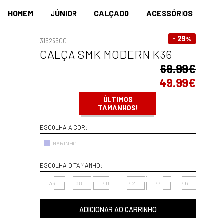
HOMEM
JÚNIOR
CALÇADO
ACESSÓRIOS
- 29
%
31525500
CALÇA SMK MODERN K36
69.99€
49.99€
ÚLTIMOS
TAMANHOS!
ESCOLHA A COR:
MARINHO
ESCOLHA O TAMANHO:
36
38
40
42
44
46
ADICIONAR AO CARRINHO