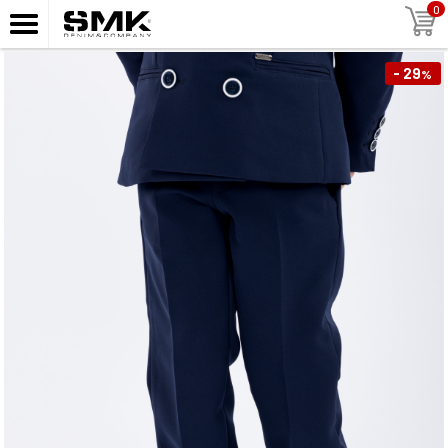
0
- 29
%