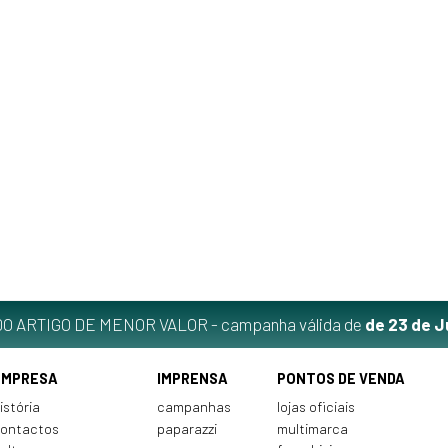
O ARTIGO DE MENOR VALOR - campanha válida de
de 23 de J
EMPRESA
IMPRENSA
PONTOS DE VENDA
istória
campanhas
lojas oficiais
ontactos
paparazzi
multimarca