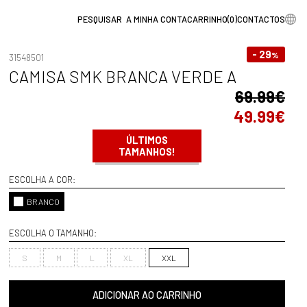
A MINHA CONTA
CARRINHO
(
0
)
CONTACTOS
- 29
%
31548501
CAMISA SMK BRANCA VERDE A
69.99€
49.99€
ÚLTIMOS
TAMANHOS!
ESCOLHA A COR:
BRANCO
ESCOLHA O TAMANHO:
S
M
L
XL
XXL
ADICIONAR AO CARRINHO