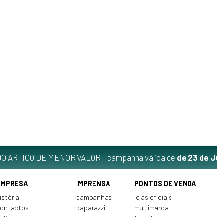
O ARTIGO DE MENOR VALOR - campanha válida de
de 23 de J
EMPRESA
IMPRENSA
PONTOS DE VENDA
istória
campanhas
lojas oficiais
ontactos
paparazzi
multimarca