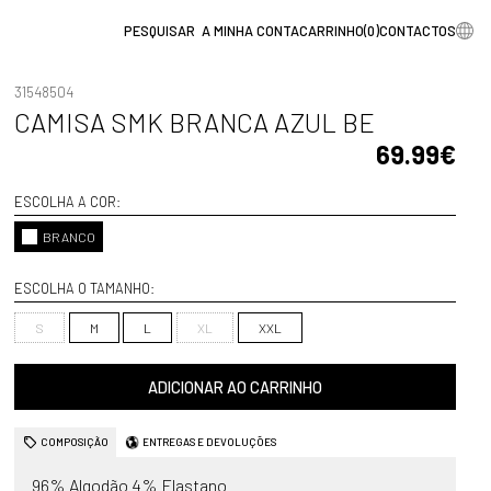
A MINHA CONTA
CARRINHO
(
0
)
CONTACTOS
31548504
CAMISA SMK BRANCA AZUL BE
69.99€
ESCOLHA A COR:
BRANCO
ESCOLHA O TAMANHO:
S
M
L
XL
XXL
ADICIONAR AO CARRINHO
COMPOSIÇÃO
ENTREGAS E DEVOLUÇÕES
96% Algodão 4% Elastano