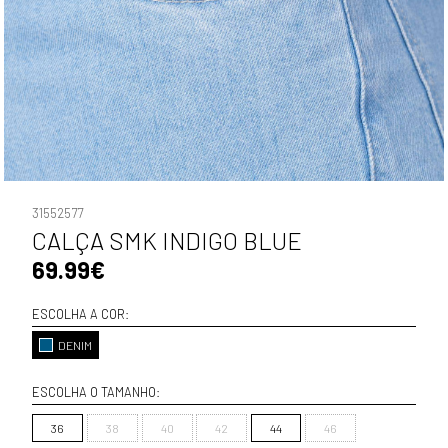
31552577
CALÇA SMK INDIGO BLUE
69.99€
ESCOLHA A COR:
DENIM
ESCOLHA O TAMANHO:
36
38
40
42
44
46