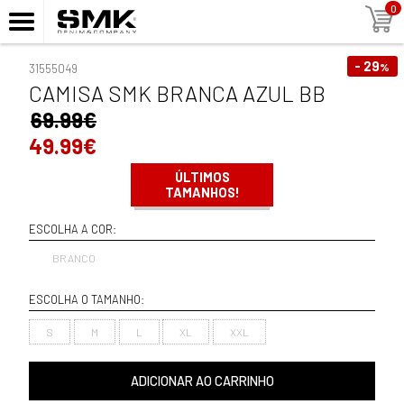
0
- 29
%
31555049
CAMISA SMK BRANCA AZUL BB
69.99€
49.99€
ÚLTIMOS
TAMANHOS!
ESCOLHA A COR:
BRANCO
ESCOLHA O TAMANHO:
S
M
L
XL
XXL
ADICIONAR AO CARRINHO