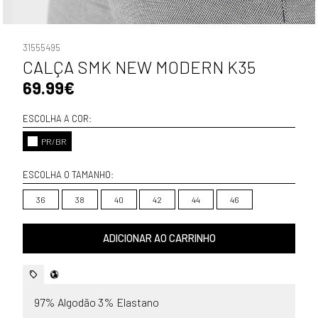
31555495
CALÇA SMK NEW MODERN K35
69.99€
ESCOLHA A COR:
PR/BR
ESCOLHA O TAMANHO:
36
38
40
42
44
46
ADICIONAR AO CARRINHO
97% Algodão 3% Elastano