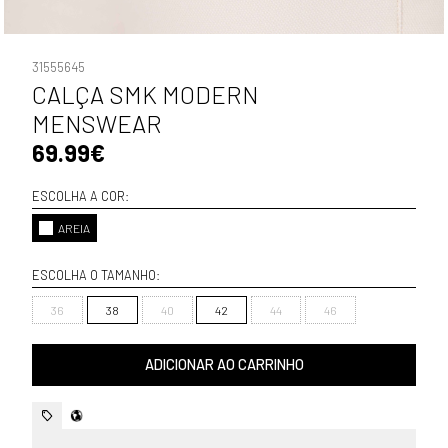
31555645
CALÇA SMK MODERN
MENSWEAR
69.99€
ESCOLHA A COR:
AREIA
ESCOLHA O TAMANHO:
36
38
40
42
44
46
ADICIONAR AO CARRINHO