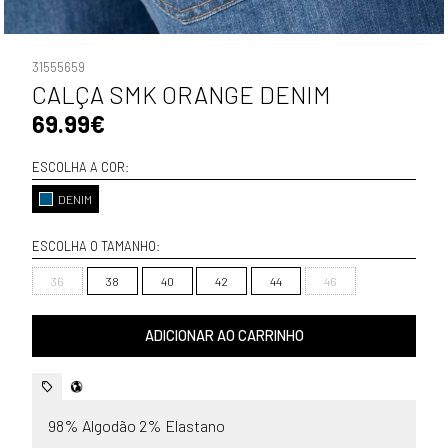
31555659
CALÇA SMK ORANGE DENIM
69.99€
ESCOLHA A COR:
DENIM
ESCOLHA O TAMANHO:
36
38
40
42
44
46
ADICIONAR AO CARRINHO
98% Algodão 2% Elastano