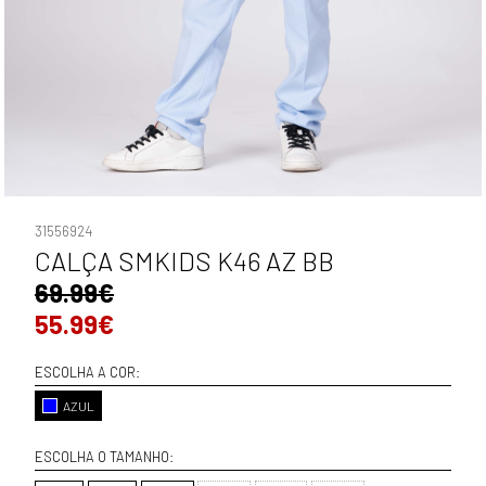
31556924
CALÇA SMKIDS K46 AZ BB
69.99€
55.99€
ESCOLHA A COR:
AZUL
ESCOLHA O TAMANHO: