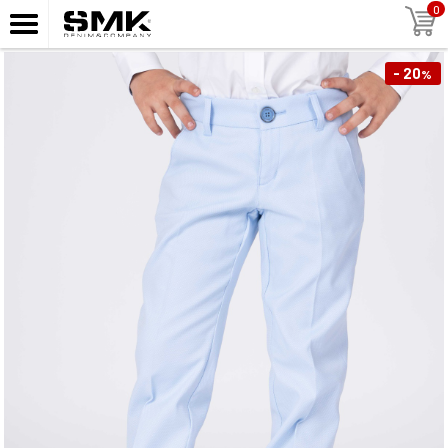
0
- 20
%