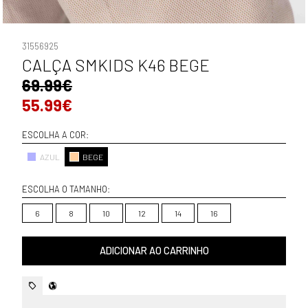
31556925
CALÇA SMKIDS K46 BEGE
69.99€
55.99€
ESCOLHA A COR:
AZUL
BEGE
ESCOLHA O TAMANHO:
6
8
10
12
14
16
ADICIONAR AO CARRINHO