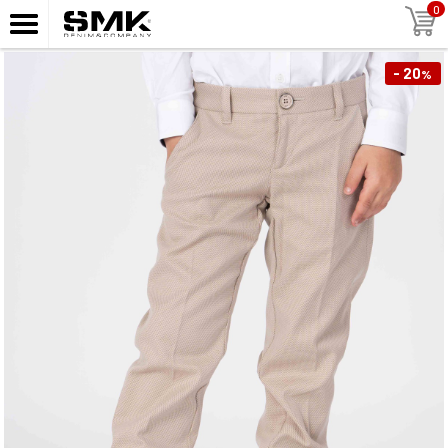
0
- 20
%