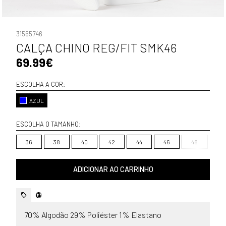
31565746
CALÇA CHINO REG/FIT SMK46
69.99€
ESCOLHA A COR:
AZUL
ESCOLHA O TAMANHO:
36
38
40
42
44
46
48
ADICIONAR AO CARRINHO
70% Algodão 29% Poliéster 1% Elastano