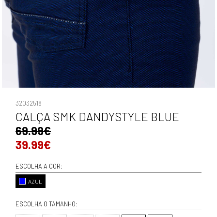
32032518
CALÇA SMK DANDYSTYLE BLUE
69.99€
39.99€
ESCOLHA A COR:
AZUL
ESCOLHA O TAMANHO: