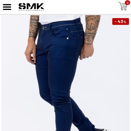
0
- 43
%