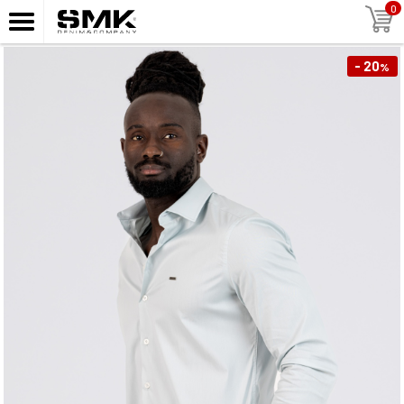
0
- 20
%