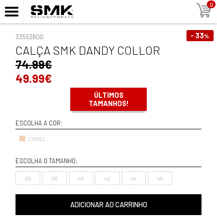
0
- 33
%
33552600
CALÇA SMK DANDY COLLOR
74.99€
49.99€
ÚLTIMOS
TAMANHOS!
ESCOLHA A COR:
CAMEL
ESCOLHA O TAMANHO:
36
38
40
42
44
46
ADICIONAR AO CARRINHO