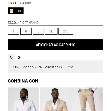
ESCOLHA A COR:
BEGE
ESCOLHA O TAMANHO:
S
M
L
XL
XXL
ADICIONAR AO CARRINHO
70% Algodão 29% Poliéster 1% Licra
COMBINA COM