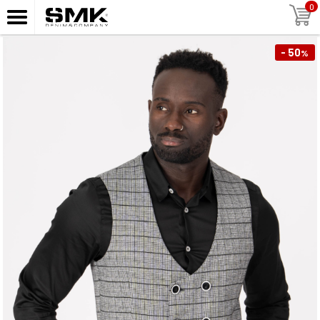
0
- 50
%