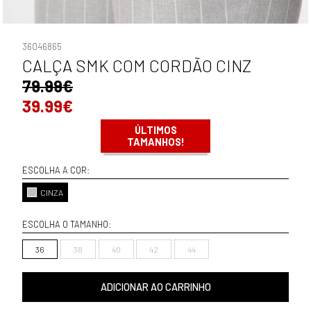
36046865
CALÇA SMK COM CORDÃO CINZ
79.99€
39.99€
ÚLTIMOS
TAMANHOS!
ESCOLHA A COR:
CINZA
ESCOLHA O TAMANHO:
36
38
40
42
44
ADICIONAR AO CARRINHO