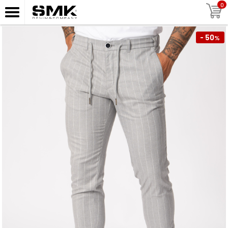
0
- 50
%