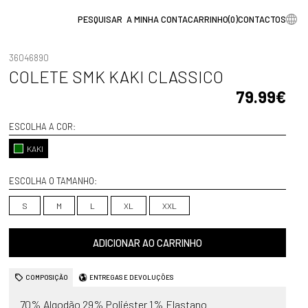
A MINHA CONTA
CARRINHO
(
0
)
CONTACTOS
36046890
COLETE SMK KAKI CLASSICO
79.99€
ESCOLHA A COR:
KAKI
ESCOLHA O TAMANHO:
S
M
L
XL
XXL
ADICIONAR AO CARRINHO
COMPOSIÇÃO
ENTREGAS E DEVOLUÇÕES
70% Algodão 29% Poliéster 1% Elastano