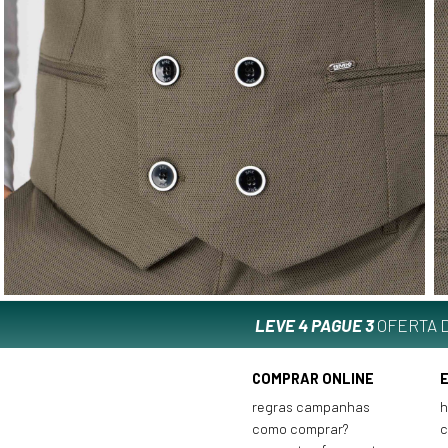
LEVE 4 PAGUE 3
OFERTA D
COMPRAR ONLINE
regras campanhas
h
como comprar?
c