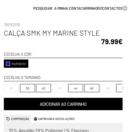
A MINHA CONTA
CARRINHO
(
0
)
CONTACTOS
36052519
CALÇA SMK MY MARINE STYLE
79.99€
ESCOLHA A COR:
MARINHO
ESCOLHA O TAMANHO:
36
38
40
42
44
46
48
50
ADICIONAR AO CARRINHO
COMPOSIÇÃO
ENTREGAS E DEVOLUÇÕES
70% Algodão 29% Poliéster 1% Elastano