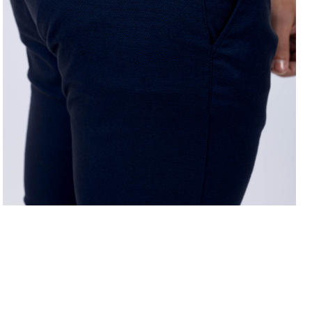
LEVE 4 PAGUE 3
OFERTA D
COMPRAR ONLINE
regras campanhas
h
como comprar?
c