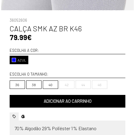
36052606
CALÇA SMK AZ BR K46
79.99€
ESCOLHA A COR:
AZUL
ESCOLHA O TAMANHO:
36
38
40
42
44
46
ADICIONAR AO CARRINHO
70% Algodão 29% Poliéster 1% Elastano