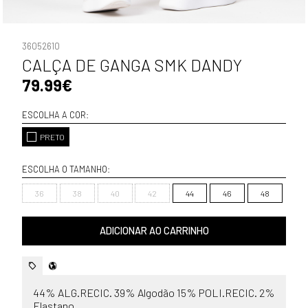
36052610
CALÇA DE GANGA SMK DANDY
79.99€
ESCOLHA A COR:
PRETO
ESCOLHA O TAMANHO:
36
38
40
42
44
46
48
ADICIONAR AO CARRINHO
44% ALG.RECIC. 39% Algodão 15% POLI.RECIC. 2%
Elastano