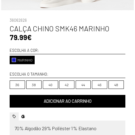
36062626
CALÇA CHINO SMK46 MARINHO
79.99€
ESCOLHA A COR:
MARINHO
ESCOLHA O TAMANHO:
36
38
40
42
44
46
48
ADICIONAR AO CARRINHO
70% Algodão 29% Poliéster 1% Elastano