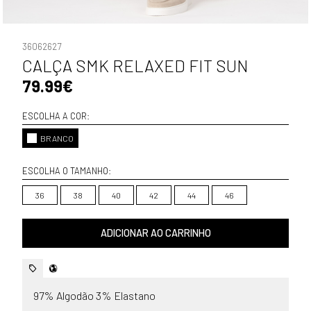
36062627
CALÇA SMK RELAXED FIT SUN
79.99€
ESCOLHA A COR:
BRANCO
ESCOLHA O TAMANHO:
36
38
40
42
44
46
ADICIONAR AO CARRINHO
97% Algodão 3% Elastano