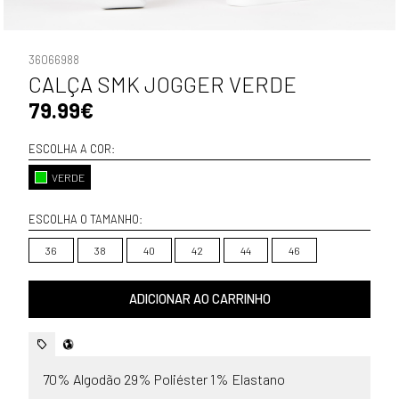
36066988
CALÇA SMK JOGGER VERDE
79.99€
ESCOLHA A COR:
VERDE
ESCOLHA O TAMANHO:
36
38
40
42
44
46
ADICIONAR AO CARRINHO
70% Algodão 29% Poliéster 1% Elastano