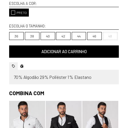
ESCOLHA A COR:
PRETO
ESCOLHA O TAMANHO:
36
38
40
42
44
46
48
ADICIONAR AO CARRINHO
70% Algodão 29% Poliéster 1% Elastano
COMBINA COM