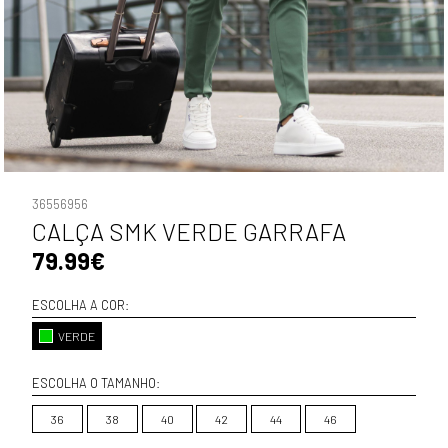
36556956
CALÇA SMK VERDE GARRAFA
79.99€
ESCOLHA A COR:
VERDE
ESCOLHA O TAMANHO:
36
38
40
42
44
46