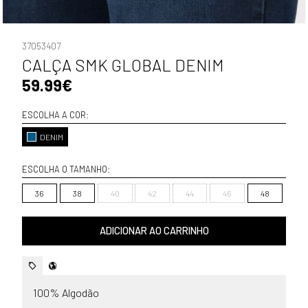
37053407
CALÇA SMK GLOBAL DENIM
59.99€
ESCOLHA A COR:
DENIM
ESCOLHA O TAMANHO:
36
38
40
42
44
46
48
ADICIONAR AO CARRINHO
100% Algodão