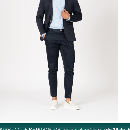
O ARTIGO DE MENOR VALOR - campanha válida de
de 23 de J