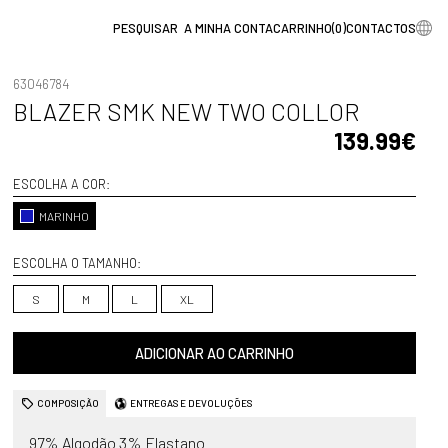
A MINHA CONTA
CARRINHO
(
0
)
CONTACTOS
63046784
BLAZER SMK NEW TWO COLLOR
139.99€
ESCOLHA A COR:
MARINHO
ESCOLHA O TAMANHO:
S
M
L
XL
ADICIONAR AO CARRINHO
COMPOSIÇÃO
ENTREGAS E DEVOLUÇÕES
97% Algodão 3% Elastano