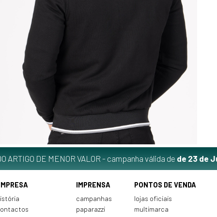
O ARTIGO DE MENOR VALOR - campanha válida de
de 23 de J
EMPRESA
IMPRENSA
PONTOS DE VENDA
istória
campanhas
lojas oficiais
ontactos
paparazzi
multimarca