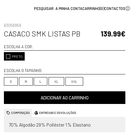
A MINHA CONTA
CARRINHO
(
0
)
CONTACTOS
63056959
CASACO SMK LISTAS PB
139.99€
ESCOLHA A COR:
PRETO
ESCOLHA O TAMANHO:
S
M
L
XL
XXL
ADICIONAR AO CARRINHO
COMPOSIÇÃO
ENTREGAS E DEVOLUÇÕES
70% Algodão 29% Poliéster 1% Elastano