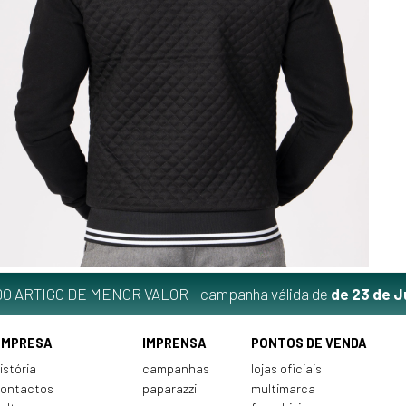
O ARTIGO DE MENOR VALOR - campanha válida de
de 23 de J
EMPRESA
IMPRENSA
PONTOS DE VENDA
istória
campanhas
lojas oficiais
ontactos
paparazzi
multimarca