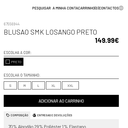
A MINHA CONTA
CARRINHO
(
0
)
CONTACTOS
67556944
BLUSAO SMK LOSANGO PRETO
149.99€
ESCOLHA A COR:
PRETO
ESCOLHA O TAMANHO:
S
M
L
XL
XXL
ADICIONAR AO CARRINHO
COMPOSIÇÃO
ENTREGAS E DEVOLUÇÕES
70% Algodão 29% Poliéster 1% Elastano