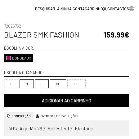
A MINHA CONTA
CARRINHO
(
0
)
CONTACTOS
72026762
BLAZER SMK FASHION
159.99€
ESCOLHA A COR:
BORDEAUX
ESCOLHA O TAMANHO:
S
M
L
XL
XXL
ADICIONAR AO CARRINHO
COMPOSIÇÃO
ENTREGAS E DEVOLUÇÕES
70% Algodão 29% Poliéster 1% Elastano