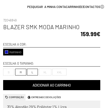
A MINHA CONTA
CARRINHO
(
0
)
CONTACTOS
72046849
BLAZER SMK MODA MARINHO
159.99€
ESCOLHA A COR:
MARINHO
ESCOLHA O TAMANHO:
S
M
L
XL
XXL
ADICIONAR AO CARRINHO
COMPOSIÇÃO
ENTREGAS E DEVOLUÇÕES
70% Algodão 29% Poliéster 1% Licra