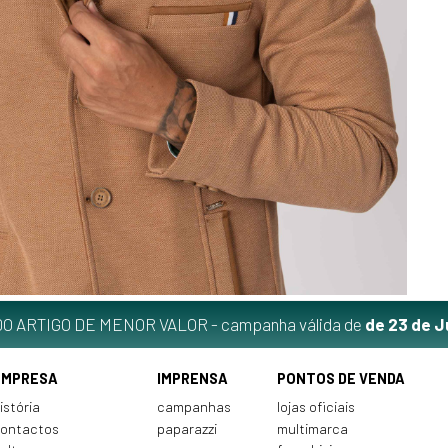
O ARTIGO DE MENOR VALOR - campanha válida de
de 23 de J
EMPRESA
IMPRENSA
PONTOS DE VENDA
istória
campanhas
lojas oficiais
ontactos
paparazzi
multimarca