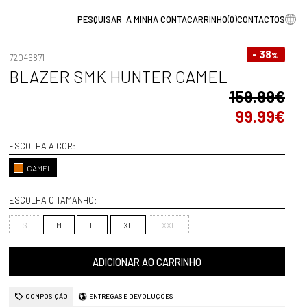
A MINHA CONTA
CARRINHO
(
0
)
CONTACTOS
- 38
%
72046871
BLAZER SMK HUNTER CAMEL
159.99€
99.99€
ESCOLHA A COR:
CAMEL
ESCOLHA O TAMANHO:
S
M
L
XL
XXL
ADICIONAR AO CARRINHO
COMPOSIÇÃO
ENTREGAS E DEVOLUÇÕES