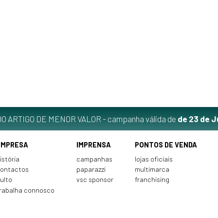
O ARTIGO DE MENOR VALOR - campanha válida de
de 23 de J
EMPRESA
IMPRENSA
PONTOS DE VENDA
istória
campanhas
lojas oficiais
ontactos
paparazzi
multimarca
ulto
vsc sponsor
franchising
rabalha connosco