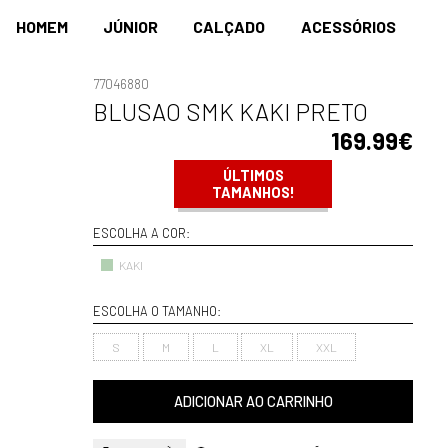
HOMEM
JÚNIOR
CALÇADO
ACESSÓRIOS
77046880
BLUSAO SMK KAKI PRETO
169.99€
ÚLTIMOS
TAMANHOS!
ESCOLHA A COR:
KAKI
ESCOLHA O TAMANHO:
S
M
L
XL
XXL
ADICIONAR AO CARRINHO