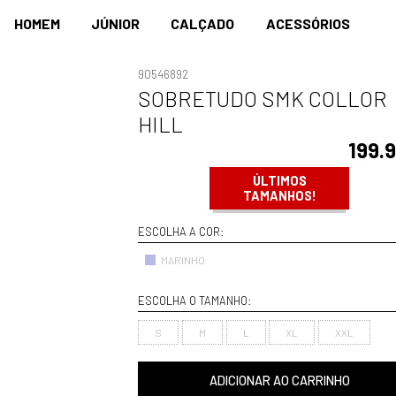
HOMEM
JÚNIOR
CALÇADO
ACESSÓRIOS
90546892
SOBRETUDO SMK COLLOR
HILL
199.
ÚLTIMOS
TAMANHOS!
ESCOLHA A COR:
MARINHO
ESCOLHA O TAMANHO:
S
M
L
XL
XXL
ADICIONAR AO CARRINHO