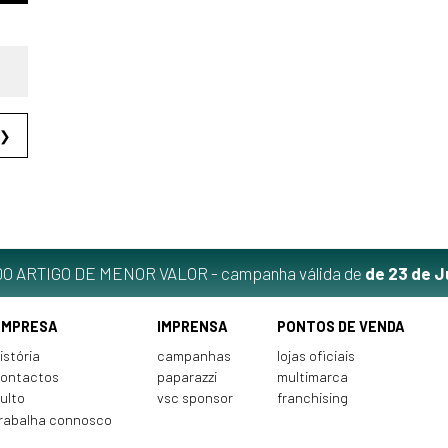
❯
O ARTIGO DE MENOR VALOR - campanha válida de
de 23 de J
EMPRESA
IMPRENSA
PONTOS DE VENDA
istória
campanhas
lojas oficiais
ontactos
paparazzi
multimarca
ulto
vsc sponsor
franchising
rabalha connosco