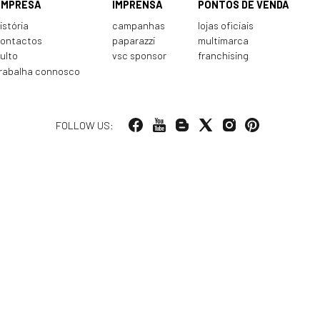
EMPRESA
IMPRENSA
PONTOS DE VENDA
istória
campanhas
lojas oficiais
ontactos
paparazzi
multimarca
ulto
vsc sponsor
franchising
rabalha connosco
FOLLOW US: