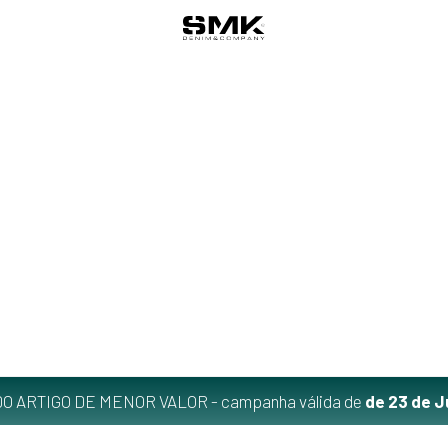
O ARTIGO DE MENOR VALOR - campanha válida de
de 23 de J