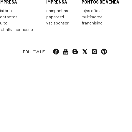
EMPRESA
IMPRENSA
PONTOS DE VENDA
istória
campanhas
lojas oficiais
ontactos
paparazzi
multimarca
ulto
vsc sponsor
franchising
rabalha connosco
FOLLOW US: