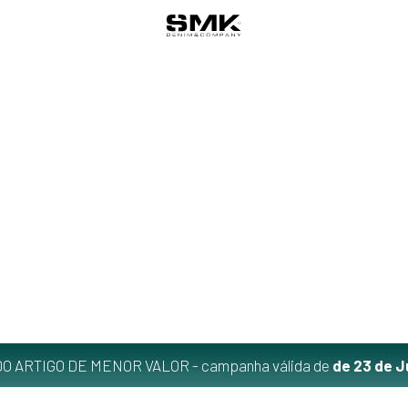
O ARTIGO DE MENOR VALOR - campanha válida de
de 23 de J