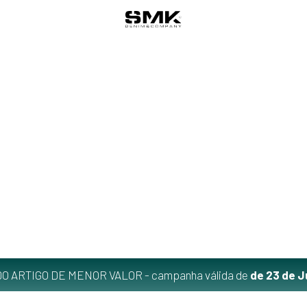
O ARTIGO DE MENOR VALOR - campanha válida de
de 23 de J