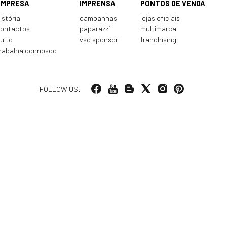
EMPRESA
IMPRENSA
PONTOS DE VENDA
istória
campanhas
lojas oficiais
ontactos
paparazzi
multimarca
ulto
vsc sponsor
franchising
rabalha connosco
FOLLOW US: