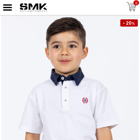
0
- 20
%