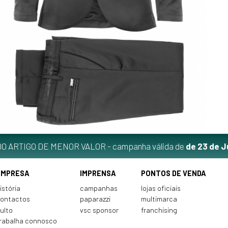
O ARTIGO DE MENOR VALOR - campanha válida de
de 23 de J
EMPRESA
IMPRENSA
PONTOS DE VENDA
istória
campanhas
lojas oficiais
ontactos
paparazzi
multimarca
ulto
vsc sponsor
franchising
rabalha connosco