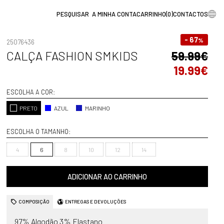
A MINHA CONTA
CARRINHO
(
0
)
CONTACTOS
- 67
%
25076436
CALÇA FASHION SMKIDS
59.99€
19.99€
ESCOLHA A COR:
PRETO
AZUL
MARINHO
ESCOLHA O TAMANHO:
4
6
8
10
12
14
ADICIONAR AO CARRINHO
COMPOSIÇÃO
ENTREGAS E DEVOLUÇÕES
97% Algodão 3% Elastano