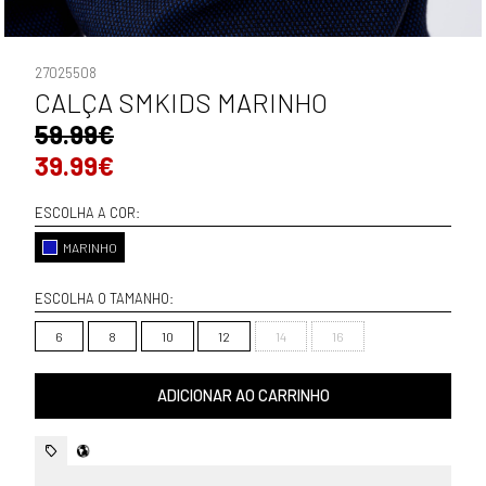
27025508
CALÇA SMKIDS MARINHO
59.99€
39.99€
ESCOLHA A COR:
MARINHO
ESCOLHA O TAMANHO:
6
8
10
12
14
16
ADICIONAR AO CARRINHO