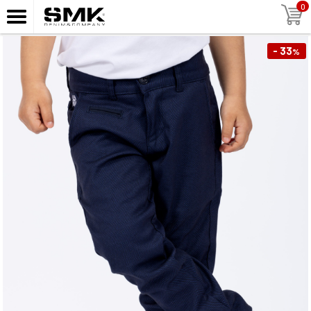
0
- 33
%