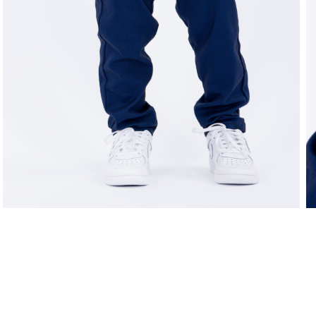
LEVE 4 PAGUE 3
OFERTA D
COMPRAR ONLINE
regras campanhas
h
como comprar?
c