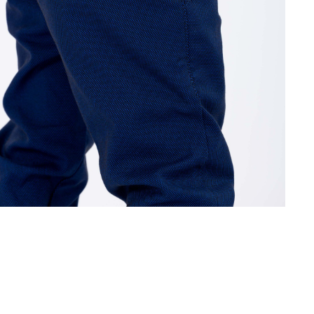
O ARTIGO DE MENOR VALOR - campanha válida de
de 23 de J
EMPRESA
IMPRENSA
PONTOS DE VENDA
istória
campanhas
lojas oficiais
ontactos
paparazzi
multimarca