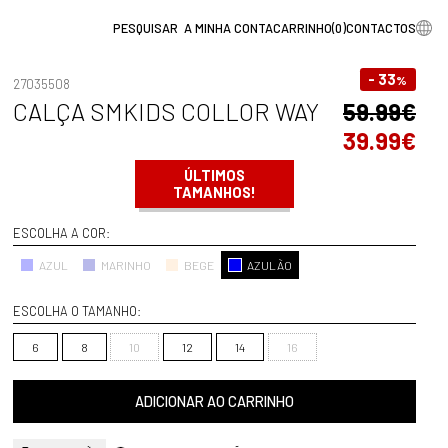
A MINHA CONTA
CARRINHO
(
0
)
CONTACTOS
- 33
%
27035508
CALÇA SMKIDS COLLOR WAY
59.99€
39.99€
ÚLTIMOS
TAMANHOS!
ESCOLHA A COR:
AZUL
MARINHO
BEGE
AZULÃO
ESCOLHA O TAMANHO:
6
8
10
12
14
16
ADICIONAR AO CARRINHO