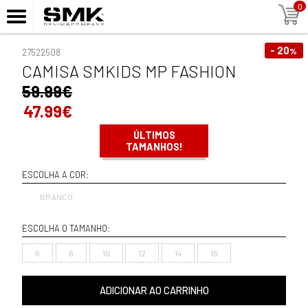
0
- 20
%
27522508
CAMISA SMKIDS MP FASHION
59.99€
47.99€
ÚLTIMOS
TAMANHOS!
ESCOLHA A COR:
BRANCO
ESCOLHA O TAMANHO:
6
8
10
12
14
16
ADICIONAR AO CARRINHO