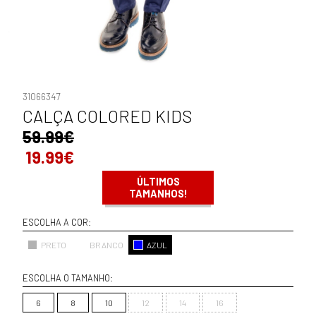
31066347
CALÇA COLORED KIDS
59.99€
19.99€
ÚLTIMOS
TAMANHOS!
ESCOLHA A COR:
PRETO
BRANCO
AZUL
ESCOLHA O TAMANHO:
6
8
10
12
14
16