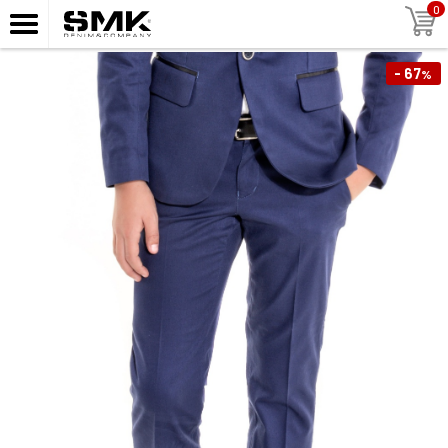
0
- 67
%