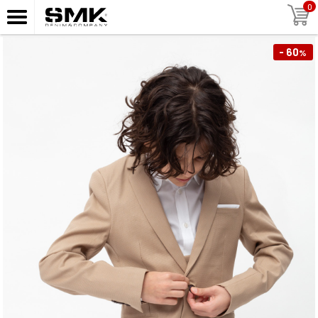
0
- 60
%