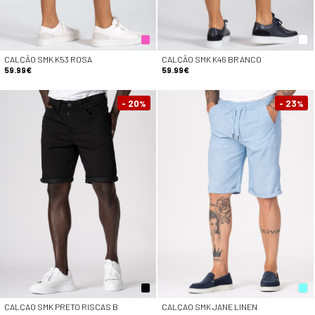
CALÇÃO SMK K53 ROSA
CALÇÃO SMK K46 BRANCO
59.99€
59.99€
- 20
- 23
%
%
CALÇAO SMK PRETO RISCAS B
CALÇAO SMK JANE LINEN