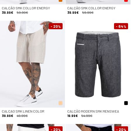
CALÇÃO SMK COLLOR ENERGY
CALÇÃO SMK COLLOR ENERGY
39.99€
59.99€
39.99€
59.99€
- 20
- 64
%
%
CALÇAO SMK LINEN COLOR
CALÇÃO MODERN SMK MENSWEA
39.99€
49.99€
19.99€
54.99€
- 20
- 20
%
%