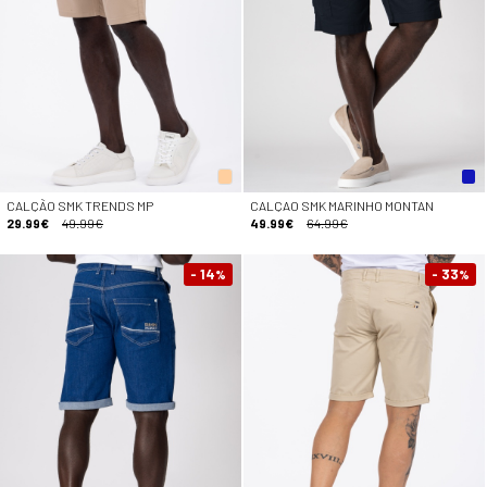
CALÇÃO SMK TRENDS MP
CALÇAO SMK MARINHO MONTAN
29.99€
49.99€
49.99€
64.99€
- 14
- 33
%
%