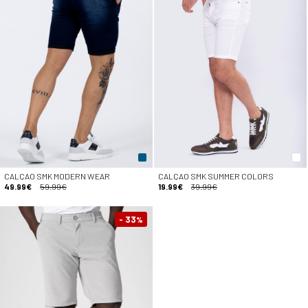
CALÇAO SMK MODERN WEAR
CALÇAO SMK SUMMER COLORS
49.99€
59.99€
19.99€
39.99€
- 33
%