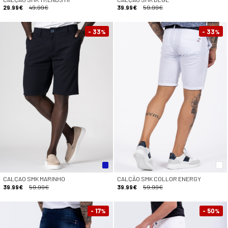
29.99€
49.99€
39.99€
59.99€
- 33
- 33
%
%
CALÇAO SMK MARINHO
CALÇÃO SMK COLLOR ENERGY
39.99€
59.99€
39.99€
59.99€
- 17
- 50
%
%