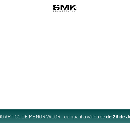
O ARTIGO DE MENOR VALOR - campanha válida de
de 23 de J