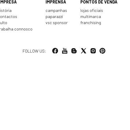
EMPRESA
IMPRENSA
PONTOS DE VENDA
istória
campanhas
lojas oficiais
ontactos
paparazzi
multimarca
ulto
vsc sponsor
franchising
rabalha connosco
FOLLOW US: