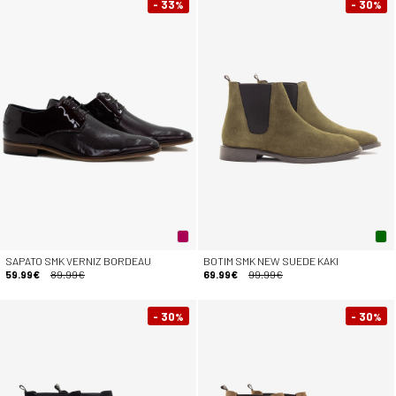
- 33
- 30
%
%
SAPATO SMK VERNIZ BORDEAU
BOTIM SMK NEW SUEDE KAKI
59.99€
89.99€
69.99€
99.99€
- 30
- 30
%
%