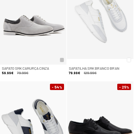
SAPATO SMK CAMURÇA CINZA
SAPATILHA SMK BRANCO BRAN
59.99€
79.99€
79.99€
129.99€
- 54
- 25
%
%