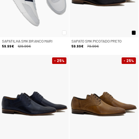
SAPATILHA SMK BRANCO MARI
SAPATO SMK PICOTADO PRETO
59.99€
129.99€
59.99€
79.99€
- 25
- 25
%
%