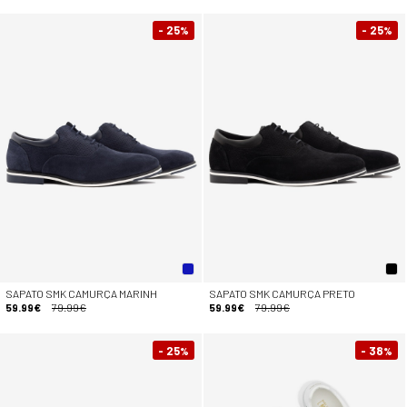
- 25
- 25
%
%
SAPATO SMK CAMURÇA MARINH
SAPATO SMK CAMURÇA PRETO
59.99€
79.99€
59.99€
79.99€
- 25
- 38
%
%