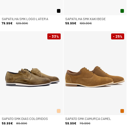
SAPATILHA SMK LOGO LATERA
SAPATILHA SMK KAKI BEGE
79.99€
129.99€
59.99€
109.99€
- 33
- 25
%
%
SAPATO SMK DIAS COLORIDOS
SAPATO SMK CAMURÇA CAMEL
59.99€
89.99€
59.99€
79.99€